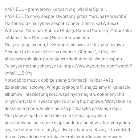
KASHELL – premierowy koncert w gliwickiej Spirali.
KASHELL to nowy zespół stworzony przez Marcina (AbradAba)
Martena oraz muzyków zespołu Coma: Dominika (Witosa)
Witczaka, Marcina ( Kobeza) Kobzę, Rafała (Matusza) Matuszaka
i Adama ( Von Marszala) Marszałkowskiego.
Muzycy grają mocno, bezkompromisowo, ale też przebojowo.
Słychać to bardzo dobrze w utworze „Chłopak”, który jest
pierwszym singlem promującym debiutancki album zespołu.
Teledysk można zobaczyć tu:
https://www.youtube.com/watch?
v=1zA-__9Kfrg
Abradab to muzyk dobrze znany z formacji Kaliber 44 i z
działalności solowej. W jego dyskografii znajdziemy kilkanaście
albumów i niezliczoną ilość wspólnych nagrań, dokonanych z
innymi artystami związanym ze sceną hip hopową. Wszystkie są
doskonale znane, wiele z nich to już klasyka polskiego rapu.
Muzyków zespołu Coma także nie trzeba specjalnie
przedstawiać, na koncie mają siedem albumów, z których jeden
uzyskał status złotej płyty, a dwa platynowej. Każdy, kto widział
ich na żywo dobrze wie jaką energię potrafią wygenerować.